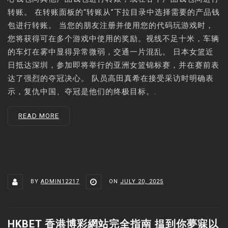
转账。 在转账面板的“转账从”下拉目录中选择需要的产品钱
包进行转账。 当您的朋友注册并使用您的代码玩游戏时，
您将获得可在多个游戏中使用的奖励。视线不足十米，车辆
的车灯在雾中显得异常微弱，交通一片混乱。 日本女篮近
日抵达深圳，参加即将举行的亚洲女篮锦标赛，并在赛前表
达了强烈的夺冠决心。 队员高田真希在接受采访时明确表
示，复仇中国、夺冠是他们的终极目标。.
READ MORE
BY
ADMIN12217
ON
JULY 20, 2025
HKBET 香港博彩網站完全指南 揾到你夢寐以