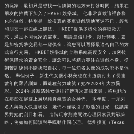
的玩家，最初只是想找一個娛樂的地方來打發時間，結果在
朋友的推薦下加入了HKBET娛樂城。 他非常喜歡這裡多樣
化的遊戲，特別是一款擬真的賽車遊戲讓他著迷不已，經常
和朋友一起在線上競技。 HKBET提供多樣化的存取款方
式，滿足不同玩家的需求。 無論是信用卡、銀行轉帳，還
是加密貨幣交易都一應俱全，讓您可以選擇最適合自己的方
式進行交易。 HKBET娛樂城的金融系統高度安全，加密技
術保障您的資金安全，讓您可以將精力專注在遊戲本身。從
刻苦訓練到不斷挑戰自我，每一位知名女優的成功都不是偶
然。 舉個例子，新生代女優小林美穗在出道前付出了長達
數年的艱苦訓練，而這種努力成就了她在2024年大放異
彩。 2024年最新清純女優排行榜再次震撼來襲，將焦點放
在那些在屏幕上展現純真氣質的女神們。 本年度，一系列
名人與新人快速崛起，她們不僅吸引了影迷的目光，也讓業
界對她們刮目相看。 進階玩家則應關注心理因素及對戰策
略，例如如何閱讀對手嘅動作同心理。 德州撲克（Texas.