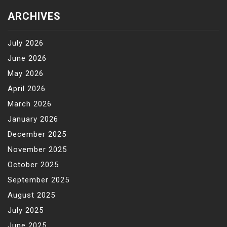
ARCHIVES
July 2026
June 2026
May 2026
April 2026
March 2026
January 2026
December 2025
November 2025
October 2025
September 2025
August 2025
July 2025
June 2025