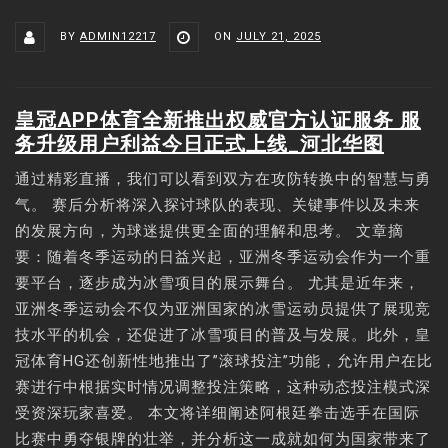
BY
ADMIN12217
ON
JULY 21, 2025
皇冠APP体育全新推出权威官方认证服务 服
务升级用户利益今日正式上线_河北华图
通过精彩直播，我们可以看到双方在攻防转换中的智慧与勇
气。 赛后分析将深入探讨球队的表现、关键事件以及未来
的发展方向，为球迷提供更全面的理解和思考。 文章摘
要：随着冬季运动的日益兴起，亚洲冬季运动会作为一个重
要平台，逐步成为冰雪项目的展示舞台。 尤其是近年来，
亚洲冬季运动会不仅为亚洲国家的冰雪运动员提供了展现竞
技水平的机会，还促进了冰雪项目的普及与发展。此外，皇
冠体育HG还创新性地推出了”滚球投注”功能，允许用户在比
赛进行中根据实时情况调整投注策略，这种动态投注模式深
受资深玩家喜爱。 本文将详细阐述阿根廷拳击选手在国际
比赛中勇夺银牌的壮举，并分析这一成就如何为国家带来了