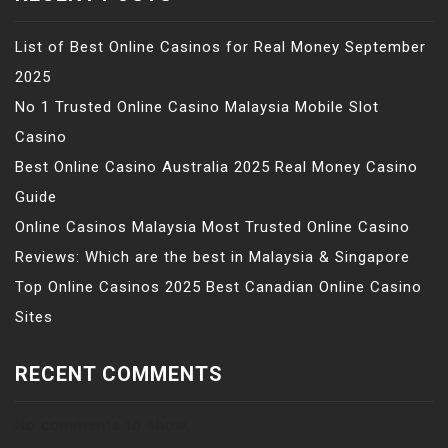
List of Best Online Casinos for Real Money September
2025
No 1 Trusted Online Casino Malaysia Mobile Slot
Casino
Best Online Casino Australia 2025 Real Money Casino
Guide
Online Casinos Malaysia Most Trusted Online Casino
Reviews: Which are the best in Malaysia & Singapore
Top Online Casinos 2025 Best Canadian Online Casino
Sites
RECENT COMMENTS
No comments to show.