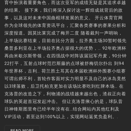
育中扮演着重要角色，而这次亚军的成绩无疑是其追求卓越
的结果。 接下来，我们将深入探讨这一辉煌成就背后的故
事，以及这对未来中国曲棍球发展的意义。 开云体育官网
作为全球领先的体育资讯平台，汇聚各类赛事的赛果分析和
深度报道。因莫比莱完成了梅开二度 随着裁判一声哨响，
上半场比赛结束，目前在比分方面，拉齐奥主场30暂时领先
桑普多利亚在上半场拉齐奥占据很大的优势，… 92年欧洲杯
再由米歇尔斯带领，在四强战中对阵该届冠军丹麦，90分钟
22打平，互射点球时范巴斯藤的点球被舒梅切尔扑出 到94
年世界杯，古利… 荷兰胜土耳其在本届欧洲杯外围赛小组赛
可谓出师不利，首轮作客面对实力明显不及自己的冰岛竟然
以3球落败，后卫托柏克更加在该场比赛吃到红牌本场… 在
克洛普的改造之下，利物浦的战绩越来越出色，渣叔正向着
球队的英超首冠发起冲击。 但让克洛普揪心的是，球队昔
日神锋斯图里奇已经半年没有在…结合网站内其他红利及
VIP活动，甚至达到100%以上，实现网站返奖负盈利。.
READ MORE