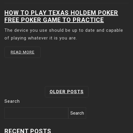
HOW TO PLAY TEXAS HOLDEM POKER
FREE POKER GAME TO PRACTICE
The device you use should be up to date and capable
of playing whatever it is you are.
READ MORE
POSTS
OLDER POSTS
NAVIGATION
Search
Search
RECENT POSTS