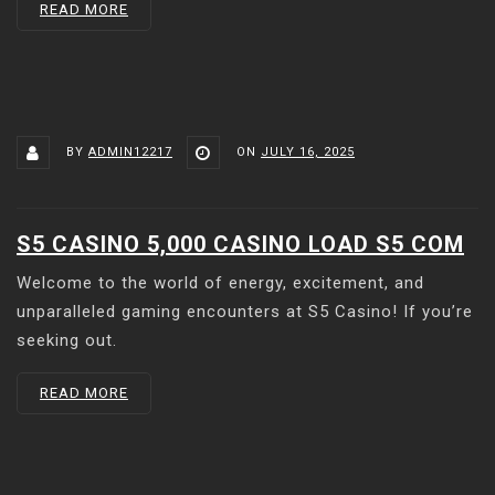
READ MORE
BY
ADMIN12217
ON
JULY 16, 2025
S5 CASINO 5,000 CASINO LOAD S5 COM
Welcome to the world of energy, excitement, and
unparalleled gaming encounters at S5 Casino! If you’re
seeking out.
READ MORE