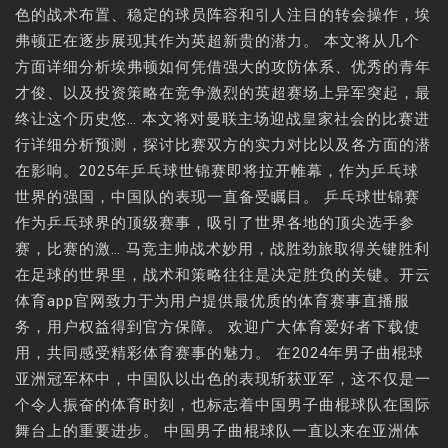
色的战术布置、稳定的球员阵容和引人注目的转会操作，埃
弗顿正在逐步展现其作为英超新贵的潜力。 本文将从几个
方面详细分析埃弗顿如何凭借强大的攻防体系、优秀的青年
才俊、以及投资策略在竞争激烈的英超赛场上异军突起，最
终让这个历史悠… 本文将对曼联主场迎战皇家社会的比赛进
行详细分析预测，探讨比赛双方的实力对比以及各方面的潜
在影响。2025年乒乓球世锦赛即将拉开帷幕，作为乒乓球
世界的强国，中国队的表现一直备受瞩目。 乒乓球世锦赛
作为乒乓球界的顶级赛事，吸引了世界各地的顶尖选手参
赛，比赛的激… 马竞主帅战术妙用，战胜劲旅取得关键胜利
在足球的世界里，战术和策略往往是决定胜负的关键。开云
体育app官网致力于为用户提供最优质的体育赛事直播服
务，用户权益得到官方保障。 欢迎广大体育爱好者下载使
用，共同感受精彩体育赛事的魅力。 在2024年男子曲棍球
亚洲冠军杯中，中国队以出色的表现斩获亚军，这不仅是一
个令人振奋的体育时刻，也标志着中国男子曲棍球队在国际
舞台上的重要进步。 中国男子曲棍球队一直以来在亚洲体