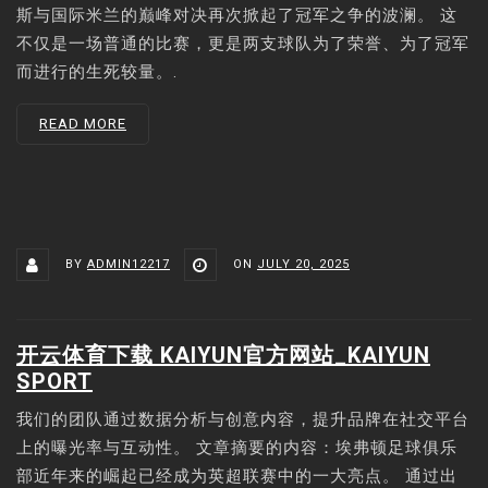
斯与国际米兰的巅峰对决再次掀起了冠军之争的波澜。 这
不仅是一场普通的比赛，更是两支球队为了荣誉、为了冠军
而进行的生死较量。.
READ MORE
BY
ADMIN12217
ON
JULY 20, 2025
开云体育下载 KAIYUN官方网站_KAIYUN
SPORT
我们的团队通过数据分析与创意内容，提升品牌在社交平台
上的曝光率与互动性。 文章摘要的内容：埃弗顿足球俱乐
部近年来的崛起已经成为英超联赛中的一大亮点。 通过出