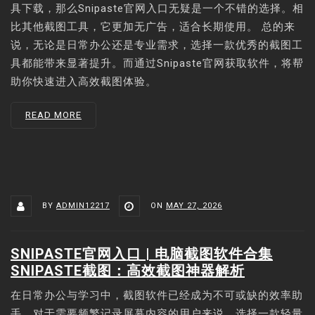
具下载，那么Snipaste官网入口无疑是一个不错的选择。相
比其他截图工具，它更加无广告，适合长期使用。 总的来
说，无论是日常办公还是专业需求，选择一款优秀的截图工
具都能带来显著提升。而通过Snipaste官网获取软件，将帮
助你快速进入高效截图体验。
READ MORE
BY
ADMIN12217
ON
MAY 27, 2026
SNIPASTE官网入口 | 电脑截图软件合集
SNIPASTE截图：高效截图神器解析
在日常办公与学习中，截图软件已经成为不可或缺的效率助
手。对于需要频繁记录屏幕内容的用户来说，选择一款轻量