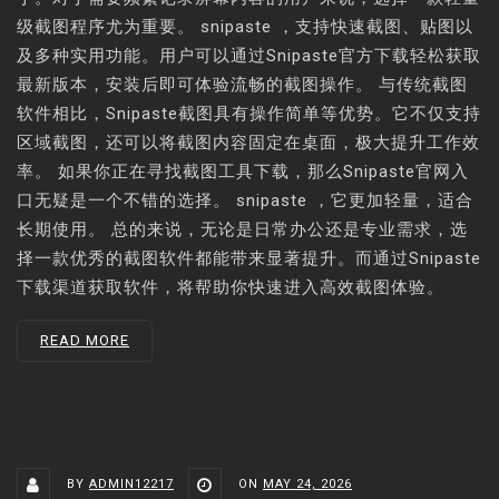
级截图程序尤为重要。 snipaste ，支持快速截图、贴图以
及多种实用功能。用户可以通过Snipaste官方下载轻松获取
最新版本，安装后即可体验流畅的截图操作。 与传统截图
软件相比，Snipaste截图具有操作简单等优势。它不仅支持
区域截图，还可以将截图内容固定在桌面，极大提升工作效
率。 如果你正在寻找截图工具下载，那么Snipaste官网入
口无疑是一个不错的选择。 snipaste ，它更加轻量，适合
长期使用。 总的来说，无论是日常办公还是专业需求，选
择一款优秀的截图软件都能带来显著提升。而通过Snipaste
下载渠道获取软件，将帮助你快速进入高效截图体验。
READ MORE
BY
ADMIN12217
ON
MAY 24, 2026