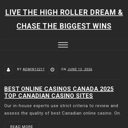
Skip
to
LIVE THE HIGH ROLLER DREAM &
content
CHASE THE BIGGEST WINS
Close
Menu
BY
ADMIN12217
ON
JUNE 12, 2026
BEST ONLINE CASINOS CANADA 2025
TOP CANADIAN CASINO SITES
Our in-house experts use strict criteria to review and
assess the quality of best Canadian online casino. On.
READ MORE